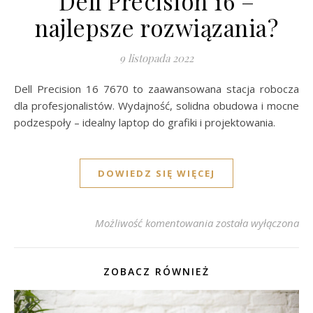
Dell Precision 16 –
najlepsze rozwiązania?
9 listopada 2022
Dell Precision 16 7670 to zaawansowana stacja robocza
dla profesjonalistów. Wydajność, solidna obudowa i mocne
podzespoły – idealny laptop do grafiki i projektowania.
DOWIEDZ SIĘ WIĘCEJ
Dell Precision 16 – n
Możliwość komentowania
została wyłączona
ZOBACZ RÓWNIEŻ