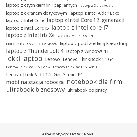
laptop z czytnikiem linii papilarnych
laptop z Dolby Audio
laptop z ekranem dotykowym
laptop z Intel Alder Lake
laptop z Intel Core 12. generacji
laptop z Intel Core
laptop z intel core i7
laptop z Intel Core i5
laptop z Intel Iris Xe
laptop z MIL-STD 810H
laptop z podświetlaną klawiaturą
laptop z NVIDIA GeForce MX550
laptop z Thunderbolt 4
laptop z Windows 11
lekki laptop
Lenovo
Lenovo ThinkBook 14 G4
Lenovo ThinkPad E15 Gen 4
Lenovo ThinkPad L15 Gen 3
Lenovo ThinkPad T14s Gen 3
mini PC
notebook dla firm
mobilna stacja robocza
ultrabook biznesowy
ultrabook do pracy
Ashe Motyw przez
WP Royal
.