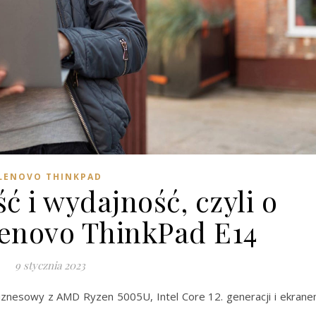
LENOVO THINKPAD
 i wydajność, czyli o
enovo ThinkPad E14
9 stycznia 2023
biznesowy z AMD Ryzen 5005U, Intel Core 12. generacji i ekran