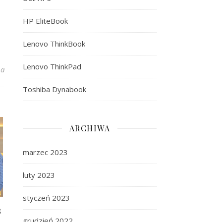
HP EliteBook
Lenovo ThinkBook
Lenovo ThinkPad
wydajność, czyli o laptopach Lenovo ThinkPad E14
na
Toshiba Dynabook
ARCHIWA
marzec 2023
luty 2023
styczeń 2023
3
grudzień 2022