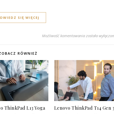
OWIEDZ SIĘ WIĘCEJ
Kompaktowość i 
Możliwość komentowania
została wyłączo
ZOBACZ RÓWNIEŻ
Lenovo ThinkPad T14 Gen 
o ThinkPad L13 Yoga