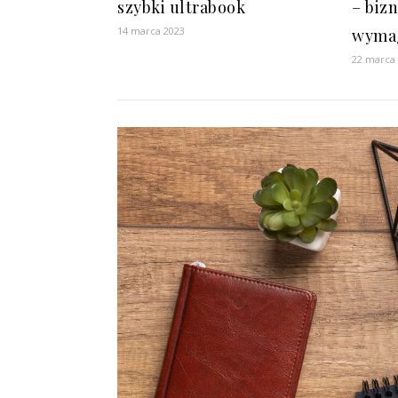
szybki ultrabook
– biz
14 marca 2023
wyma
22 marca