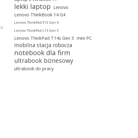
lekki laptop
Lenovo
Lenovo ThinkBook 14 G4
Lenovo ThinkPad E15 Gen 4
k 14 – dla kogo?
na
Lenovo ThinkPad L15 Gen 3
Lenovo ThinkPad T14s Gen 3
mini PC
mobilna stacja robocza
notebook dla firm
ultrabook biznesowy
ultrabook do pracy