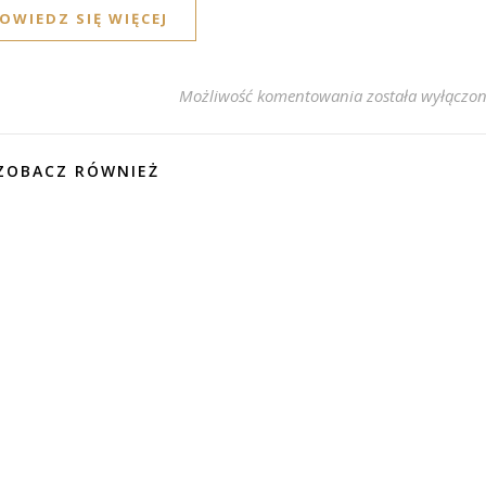
OWIEDZ SIĘ WIĘCEJ
Lenovo ThinkBoo
Możliwość komentowania
została wyłączo
ZOBACZ RÓWNIEŻ