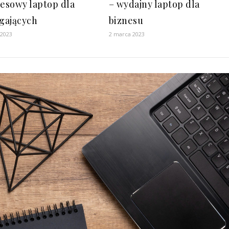
– wydajny laptop dla
nesowy laptop dla
biznesu
gających
2 marca 2023
 2023