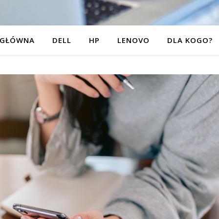
 GŁÓWNA
DELL
HP
LENOVO
DLA KOGO?