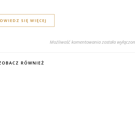
OWIEDZ SIĘ WIĘCEJ
Lenovo ThinkBook
Możliwość komentowania
została wyłączo
ZOBACZ RÓWNIEŻ