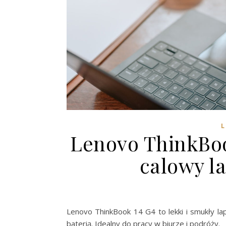
L
Lenovo ThinkBook
calowy l
Lenovo ThinkBook 14 G4 to lekki i smukły l
baterią. Idealny do pracy w biurze i podróży.