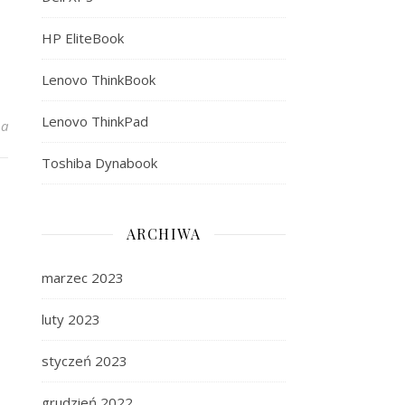
HP EliteBook
Lenovo ThinkBook
Lenovo ThinkPad
 14 – smukły i lekki 14-calowy laptop do podróży
na
Toshiba Dynabook
ARCHIWA
marzec 2023
luty 2023
styczeń 2023
grudzień 2022