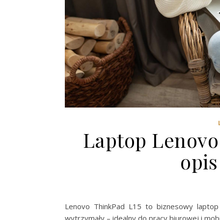
Laptop Lenovo
opis
Lenovo ThinkPad L15 to biznesowy laptop 
wytrzymały – idealny do pracy biurowej i mobi