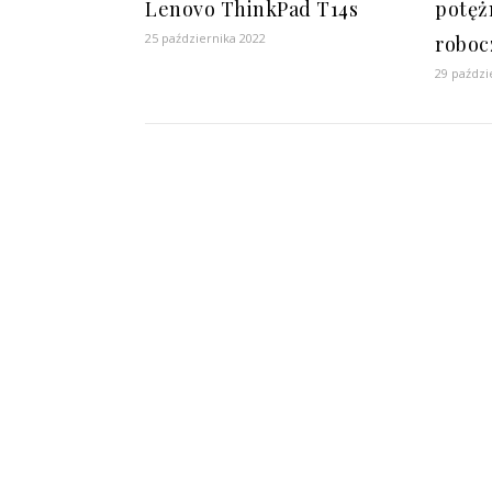
Lenovo ThinkPad T14s
potęż
25 października 2022
roboc
29 paździ