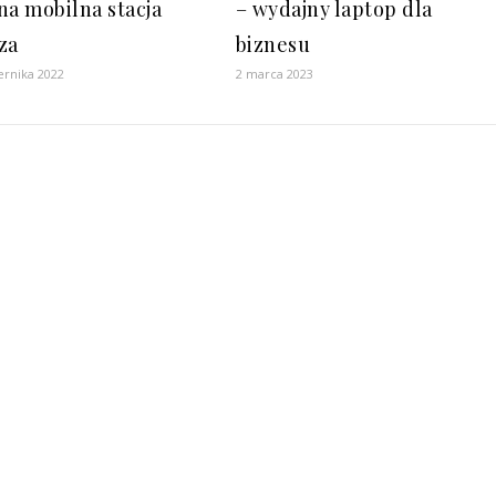
– wydajny laptop dla
na mobilna stacja
biznesu
za
2 marca 2023
ernika 2022