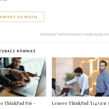
OWIEDZ SIĘ WIĘCEJ
Laptop Lenovo Th
Możliwość komentowania
została wyłączo
ZOBACZ RÓWNIEŻ
Lenovo ThinkPad T14 Gen 
o ThinkPad P16 –