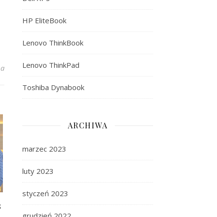
HP EliteBook
Lenovo ThinkBook
Lenovo ThinkPad
inkPad L15 – ogólny opis i parametry
na
Toshiba Dynabook
ARCHIWA
marzec 2023
luty 2023
styczeń 2023
3
grudzień 2022